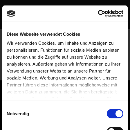
Zum
Inhalt
springen
Diese Webseite verwendet Cookies
Wir verwenden Cookies, um Inhalte und Anzeigen zu
personalisieren, Funktionen für soziale Medien anbieten
zu können und die Zugriffe auf unsere Website zu
analysieren. Außerdem geben wir Informationen zu Ihrer
Verwendung unserer Website an unsere Partner für
soziale Medien, Werbung und Analysen weiter. Unsere
Partner führen diese Informationen möglicherweise mit
weiteren Daten zusammen, die Sie ihnen bereitgestellt
haben oder die sie im Rahmen Ihrer Nutzung der Dienste
gesammelt haben. Sie geben Einwilligung zu unseren
Einwilligungsauswahl
Cookies, wenn Sie unsere Webseite weiterhin nutzen.
Notwendig