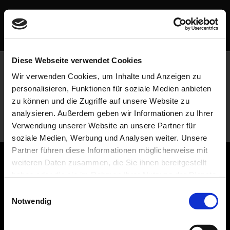
Zum
Inhalt
springen
Diese Webseite verwendet Cookies
Wir verwenden Cookies, um Inhalte und Anzeigen zu
personalisieren, Funktionen für soziale Medien anbieten
zu können und die Zugriffe auf unsere Website zu
analysieren. Außerdem geben wir Informationen zu Ihrer
Verwendung unserer Website an unsere Partner für
soziale Medien, Werbung und Analysen weiter. Unsere
Partner führen diese Informationen möglicherweise mit
weiteren Daten zusammen, die Sie ihnen bereitgestellt
haben oder die sie im Rahmen Ihrer Nutzung der Dienste
gesammelt haben. Sie geben Einwilligung zu unseren
Einwilligungsauswahl
Cookies, wenn Sie unsere Webseite weiterhin nutzen.
Notwendig